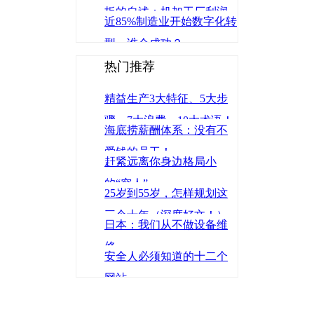
板的自述：机加工厂利润
近85%制造业开始数字化转
空间到底多大？
型，谁会成功？
热门推荐
精益生产3大特征、5大步
骤、7大浪费、10大术语！
海底捞薪酬体系：没有不
爱钱的员工！
赶紧远离你身边格局小
的“穷人”
25岁到55岁，怎样规划这
三个十年（深度好文！）
日本：我们从不做设备维
修
安全人必须知道的十二个
网站