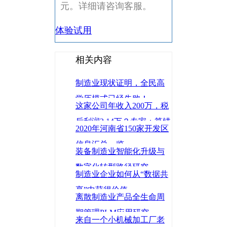
元。详细请咨询客服。
体验试用
相关内容
制造业现状证明，全民高
学历模式已经失败！
这家公司年收入200万，税
后利润2.14万？专家：算错
2020年河南省150家开发区
了，是3.62万
信息汇总一览
装备制造业智能化升级与
数字化转型路径研究
制造业企业如何从“数据共
享”中获得价值
离散制造业产品全生命周
期管理PLM应用研究
来自一个小机械加工厂老