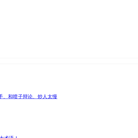
对手、和喷子辩论、炒人太慢