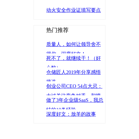
动火安全作业证填写要点
热门推荐
质量人，如何让领导舍不
得你，深度好文！
死不了，就继续干！（好
心酸）
仓储匠人2019年分享感悟
摘选
创业公司CEO 54点大忌：
太过关注竞争对手、和喷
做了3年企业级SaaS，我总
子辩论、炒人太慢
结的10条经验
深度好文：放羊的故事