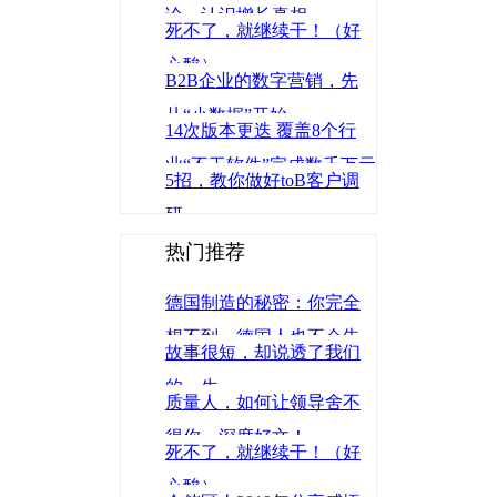
论，认识增长真相
死不了，就继续干！（好
心酸）
B2B企业的数字营销，先
从“小数据”开始
14次版本更迭 覆盖8个行
业“不工软件”完成数千万元
5招，教你做好toB客户调
B轮融资
研
热门推荐
德国制造的秘密：你完全
想不到，德国人也不会告
故事很短，却说透了我们
诉你
的一生
质量人，如何让领导舍不
得你，深度好文！
死不了，就继续干！（好
心酸）