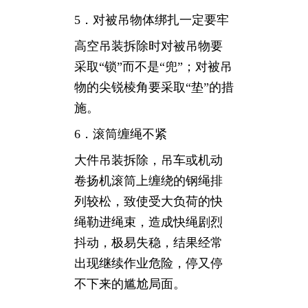
5．对被吊物体绑扎一定要牢
高空吊装拆除时对被吊物要
采取“锁”而不是“兜”；对被吊
物的尖锐棱角要采取“垫”的措
施。
6．滚筒缠绳不紧
大件吊装拆除，吊车或机动
卷扬机滚筒上缠绕的钢绳排
列较松，致使受大负荷的快
绳勒进绳束，造成快绳剧烈
抖动，极易失稳，结果经常
出现继续作业危险，停又停
不下来的尴尬局面。