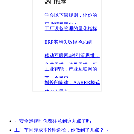
热门推荐
学会以下潜规则，让你的
事业顺风顺水！
工厂设备管理的量化指标
ERP实施失败经验总结
移动互联网4种引流思维：
免费思维、跨界思维、平
工业智能，产业互联网的
台思维、金融思维
下一个风口
增长的旋律：AARRR模式
的深入思考
←
安全巡视时你都注意到这九点了吗
工厂车间降成本N种途径，你做到了几点？
→