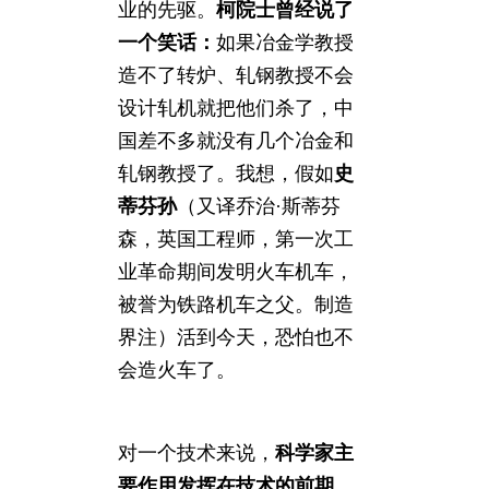
业的先驱。
柯院士曾经说了
一个笑话：
如果冶金学教授
造不了转炉、轧钢教授不会
设计轧机就把他们杀了，中
国差不多就没有几个冶金和
轧钢教授了。我想，假如
史
蒂芬孙
（又译乔治·斯蒂芬
森，英国工程师，第一次工
业革命期间发明火车机车，
被誉为铁路机车之父。制造
界注）活到今天，恐怕也不
会造火车了。
对一个技术来说，
科学家主
要作用发挥在技术的前期
，