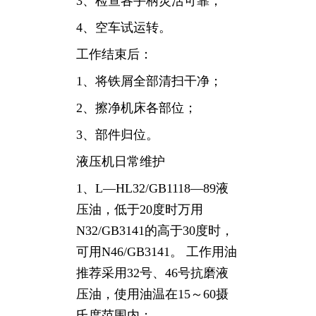
3、检查各手柄灵活可靠；
4、空车试运转。
工作结束后：
1、将铁屑全部清扫干净；
2、擦净机床各部位；
3、部件归位。
液压机日常维护
1、L—HL32/GB1118—89液
压油，低于20度时万用
N32/GB3141的高于30度时，
可用N46/GB3141。 工作用油
推荐采用32号、46号抗磨液
压油，使用油温在15～60摄
氏度范围内；