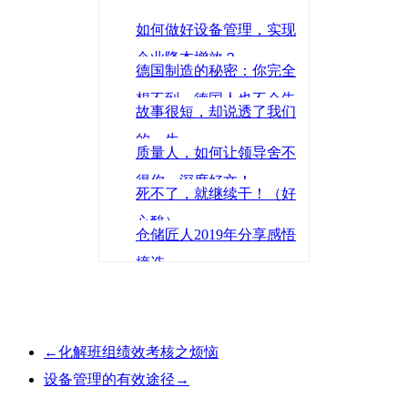
如何做好设备管理，实现
企业降本增效？
德国制造的秘密：你完全
想不到，德国人也不会告
故事很短，却说透了我们
诉你
的一生
质量人，如何让领导舍不
得你，深度好文！
死不了，就继续干！（好
心酸）
仓储匠人2019年分享感悟
摘选
←
化解班组绩效考核之烦恼
设备管理的有效途径
→