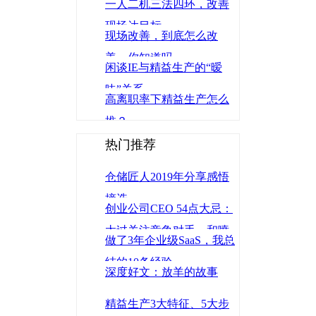
一人二机三法四环，改善
现场达目标
现场改善，到底怎么改
善，你知道吗
闲谈IE与精益生产的“暧
昧”关系
高离职率下精益生产怎么
推？
热门推荐
仓储匠人2019年分享感悟
摘选
创业公司CEO 54点大忌：
太过关注竞争对手、和喷
做了3年企业级SaaS，我总
子辩论、炒人太慢
结的10条经验
深度好文：放羊的故事
精益生产3大特征、5大步